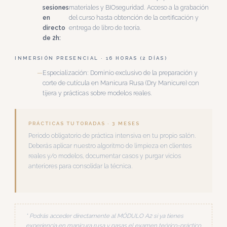
sesiones
materiales y BIOseguridad. Acceso a la grabación
en
del curso hasta obtención de la certificación y
directo
entrega de libro de teoría.
de 2h:
INMERSIÓN PRESENCIAL · 16 HORAS (2 DÍAS)
Especialización: Dominio exclusivo de la preparación y
corte de cutícula en Manicura Rusa (Dry Manicure) con
tijera y prácticas sobre modelos reales.
PRÁCTICAS TUTORADAS · 3 MESES
Periodo obligatorio de práctica intensiva en tu propio salón.
Deberás aplicar nuestro algoritmo de limpieza en clientes
reales y/o modelos, documentar casos y purgar vicios
anteriores para consolidar la técnica.
* Podrás acceder directamente al MÓDULO A2 si ya tienes
experiencia en manicura rusa y pasas el examen teórico-práctico