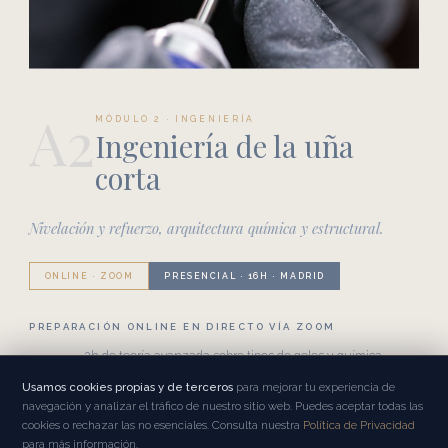
A2
MÓDULO 2 · INGENIERÍA
Ingeniería de la uña
corta
Nivelación y refuerzo, arquitectura química y estructural.
ONLINE · ZOOM
PRESENCIAL · 16H · MADRID
PREPARACIÓN ONLINE EN DIRECTO VÍA ZOOM
2h de teoría avanzada sobre tipos de geles y química
aplicada. Acceso al curso grabado hasta la obtención de la
Usamos cookies propias y de terceros
para mejorar tu experiencia de
certificación.
navegación y analizar el tráfico de nuestro sitio web. Puedes aceptar todas las
cookies o rechazar las no esenciales. Consulta nuestra
Política de Privacidad
INMERSIÓN PRESENCIAL · 2 DÍAS (16 HORAS)
para más información.