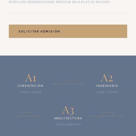
MÓDULOS PROGRESIVOS
DE PROCESO REAL
PLAZAS MÁXIMO
SOLICITAR ADMISIÓN
A1
A2
3 MESES PRÁCTICA
CIMENTACIÓN
INGENIERÍA
2 días + online
2 días + online
A3
3 MESES PRÁCTICA
3 MESES PRÁCTICA
ARQUITECTURA
2 días presencial