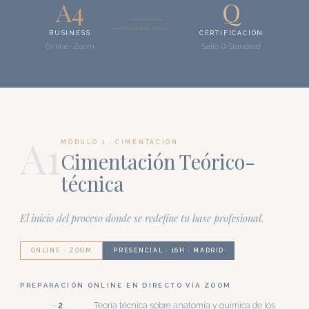
A4
Q
EXAMEN FINAL
BUSINESS
CERTIFICACIÓN
Online · Zoom
Sello Q-Standard
A1
MÓDULO 1 · CIMENTACIÓN
Cimentación Teórico-
técnica
El inicio del proceso donde se redefine tu base profesional.
ONLINE · ZOOM
PRESENCIAL · 16H · MADRID
PREPARACIÓN ONLINE EN DIRECTO VÍA ZOOM
2
Teoría técnica sobre anatomía y química de los