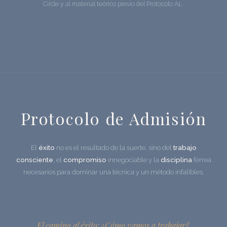
Circle y al material teórico previo del Protocolo A1.
Protocolo de Admisión
El
éxito
no es el resultado de la suerte, sino del
trabajo
consciente
, el
compromiso
innegociable y la
disciplina
férrea
necesarios para dominar una técnica y un método infalibles.
El camino al éxito: ¿Cómo vamos a trabajar?